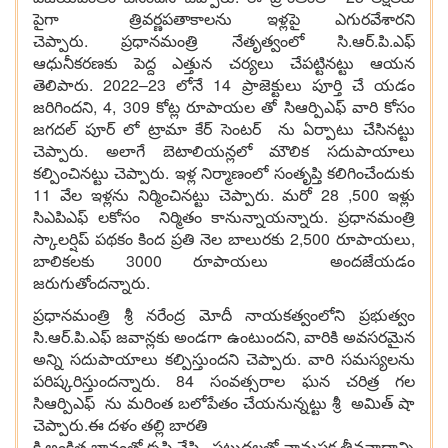
పైగా త్రివర్ణపతాకాలను ఇళ్లపై ఎగురవేశారని
చెప్పారు. ప్రధానమంత్రి నేతృత్వంలో సి.ఆర్.పి.ఎఫ్
ఆధునీకరణకు పెద్ద ఎత్తున చర్యలు చేపట్టినట్టు ఆయన
తెలిపారు. 2022‌‌–23 లోనే 14 ప్రాజెక్టులు పూర్తి చే యడం
జరిగిందని, 4, 309 కోట్ల రూపాయల తో సిఆర్పిఎఫ్ వారి కోసం
జగదల్ పూర్ లో ట్రామా కేర్ సెంటర్ ను ఏర్పాటు చేసినట్టు
చెప్పారు. అలాగే బెటాలియన్లలో మౌలిక సదుపాయాలు
కల్పించినట్టు చెప్పారు. ఇళ్ల నిర్మాణంలో సంతృప్తి కలిగించేందుకు
11 వేల ఇళ్లను నిర్మించినట్టు చెప్పారు. మరో 28 ,500 ఇళ్లు
సిఎపిఎఫ్ లకోసం నిర్మితం కానున్నాయన్నారు. ప్రధానమంత్రి
స్కాలర్షిప్ పథకం కింద ప్రతి నెల బాలురకు 2,500 రూపాయలు,
బాలికలకు 3000 రూపాయలు అందజేయడం
జరుగుతోందన్నారు.
ప్రధానమంత్రి శ్రీ నరేంద్ర మోదీ నాయకత్వంలోని ప్రభుత్వం
సి.ఆర్.పి.ఎఫ్ జవాన్లకు అండగా ఉంటుందని, వారికి అవసరమైన
అన్ని సదుపాయాలు కల్పిస్తుందని చెప్పారు. వారి సమస్యలను
పరిష్కరిస్తుందన్నారు. 84 సంవత్సరాల ఘన చరిత్ర గల
సిఆర్పిఎఫ్ ను మరింత బలోపేతం చేయనున్నట్టు శ్రీ అమిత్ షా
చెప్పారు.ఈ దళం తల్లి బారతి
కి అంకిత భావంతో కృషి చేసి , పట్టుదలతో వామపక్ష తీవ్రవాదాన్ని