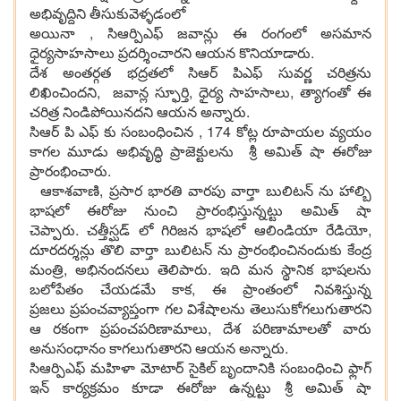
అభివృద్దిని తీసుకువెళ్ళడంలో
అయినా , సిఆర్పిఎఫ్ జవాన్లు ఈ రంగంలో అసమాన
ధైర్యసాహసాలు ప్రదర్శించారని ఆయన కొనియాడారు.
దేశ అంతర్గత భద్రతలో సిఆర్ పిఎఫ్ సువర్ణ చరిత్రను
లిఖించిందని, జవాన్ల స్ఫూర్తి, ధైర్య సాహసాలు, త్యాగంతో ఈ
చరిత్ర నిండిపోయినదని ఆయన అన్నారు.
సిఆర్ పి ఎఫ్ కు సంబంధించిన , 174 కోట్ల రూపాయల వ్యయం
కాగల మూడు అభివృద్ధి ప్రాజెక్టులను శ్రీ అమిత్ షా ఈరోజు
ప్రారంభించారు.
ఆకాశవాణి, ప్రసార భారతి వారపు వార్తా బులిటన్ ను హాల్బి
భాషలో ఈరోజు నుంచి ప్రారంభిస్తున్నట్టు అమిత్ షా
చెప్పారు. చత్తీస్ఘడ్ లో గిరిజన భాషలో ఆలిండియా రేడియో,
దూరదర్శన్లు తొలి వార్తా బులిటన్ ను ప్రారంభించినందుకు కేంద్ర
మంత్రి, అభినందనలు తెలిపారు. ఇది మన స్థానిక భాషలను
బలోపేతం చేయడమే కాక, ఈ ప్రాంతంలో నివశిస్తున్న
ప్రజలు ప్రపంచవ్యాప్తంగా గల విశేషాలను తెలుసుకోగలుగుతారని
ఆ రకంగా ప్రపంచపరిణామాలు, దేశ పరిణామాలతో వారు
అనుసంధానం కాగలుగుతారని ఆయన అన్నారు.
సిఆర్పిఎఫ్ మహిళా మోటార్ సైకిల్ బృందానికి సంబంధించి ఫ్లాగ్
ఇన్ కార్యక్రమం కూడా ఈరోజు ఉన్నట్టు శ్రీ అమిత్ షా