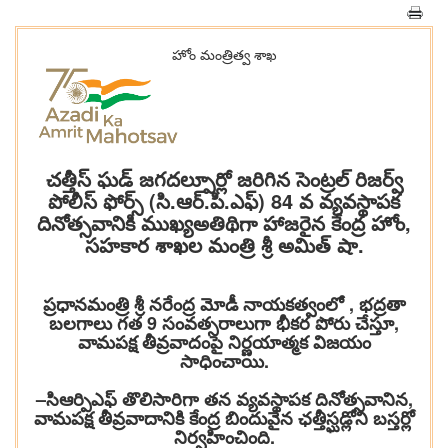
హోం మంత్రిత్వ శాఖ
చత్తీస్ ఘడ్ జగదల్పూర్లో జరిగిన సెంట్రల్ రిజర్వ్
పోలీస్ ఫోర్స్ (సి.ఆర్.పి.ఎఫ్) 84 వ వ్యవస్థాపక
దినోత్సవానికి ముఖ్యఅతిథిగా హాజరైన కేంద్ర హోం,
సహకార శాఖల మంత్రి శ్రీ అమిత్ షా.
ప్రధానమంత్రి శ్రీ నరేంద్ర మోడీ నాయకత్వంలో , భద్రతా
బలగాలు గత 9 సంవత్సరాలుగా భీకర పోరు చేస్తూ,
వామపక్ష తీవ్రవాదంపై నిర్ణయాత్మక విజయం
సాధించాయి.
–సిఆర్పిఎఫ్ తొలిసారిగా తన వ్యవస్థాపక దినోత్సవానిన,
వామపక్ష తీవ్రవాదానికి కేంద్ర బిందువైన ఛత్తీస్ఘడ్లోని బస్తర్లో
నిర్వహించింది.