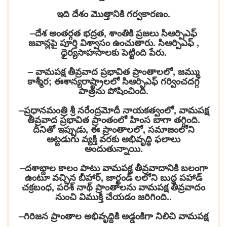
ఇది దేశం మొత్తానికి గర్వకారణం.
–దేశ అంతర్గత భద్రత, శాంతికి ప్రజలు సిఆర్పిఎఫ్
జవాన్లపై పూర్తి విశ్వాసం ఉంచుతారు. సిఆర్పిఎఫ్ ,
ధైర్యసాహసాలకు పెట్టింది పేరు.
– వామపక్ష తీవ్రవాద ప్రభావిత ప్రాంతాలలో, జమ్ము
కాశ్మీర; ఈశాన్యరాష్ట్రాలలో సిఆర్పిఎఫ్ గర్వించదగ్గ
పాత్రను పోషించింది.
–ప్రధానమంత్రి శ్రీ నరేంద్రమోదీ నాయకత్వంలో, వామపక్ష
తీవ్రవాద ప్రభావిత ప్రాంతంలో హింస బాగా తగ్గింది.
దీనితో ఇప్పుడు, ఈ ప్రాంతాలలో, సమాజంలోని
అట్టడుగు వ్యక్తి వరకు అభివృద్ధి ఫలాలు
అందుతున్నాయి.
–దశాబ్దాల కాలం పాటు వామపక్ష తీవ్రవాదానికి బలంగా
ఉంటూ వచ్చిన బీహార్, జార్ఖండ్ లలోని బుద్ధ పహాడ్
చక్రబంధ, పరశ్ నాథ్ ప్రాంతాలను వామపక్ష తీవ్రవాదం
నుంచి విముక్తి చేయడం జరిగింది..
–గిరిజన ప్రాంతాల అభివృద్దికి అడ్డంకిగా నిలిచి వామపక్ష