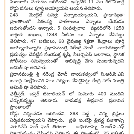
మంజూరు చేయడం జరిగిందని, ఇప్పటికే 11 వేల కిలోమీటర్ల
రోడ్డు పనులు పూర్తి అయ్యాయని ఆయన తెలిపారు.
243 మొబైల్ టవర్లు ఏర్పాటయ్యాయని, ప్రాధాన్యతా
ప్రాంతాలలో ఏకలవ్య పాఠశాలలు ఏర్పాటు చేయడం
జరుగుతోందని అన్నారు. 5 సంవత్సరాల వ్యవధిలోనే 1258
బ్యాంకు శాఖలు, 1348 ఏటిఎం లు, ఏర్పాటు చేసినట్టు
తెలిపారు. 47 ఐటిఐలు, 68 నైపుణ్య శిక్షణా కేంద్రాలు పూర్తి
అయ్యాయన్నారు. ప్రధానమంత్రి నరేంద్ర మోదీ నాయకత్వంలో
ప్రభుత్వం చేపట్టిన సంయుక్త కృషి, సిఆర్పిఎఫ్ బలగాలు, స్థానిక
పోలీసుల సమన్వయంతో అభివృద్ధి వేగం పుంజుకున్నదని
అమిత్ షా తెలిపారు
ప్రధానమంత్రి శ్రీ నరేంద్ర మోదీ నాయకత్వంలో సి.ఆర్.పి.ఎఫ్
జవాన్ల సంక్షేమానికి పలు చర్యలు చేపట్టినట్టు కేంద్ర హోం మంత్రి
అమిత్ షా తెలిపారు.
ఛత్తీస్ఘడ్, బస్తర్ బెటాలియన్ లో సుమారు 400 మందిని
చేర్చుకున్నట్టు తెలిపారు. వామపక్ష తీవ్రవాద ప్రభావిత
ప్రాంతాలలో
రోడ్లు నిర్మించడం జరిగిందని, 398 పెద్ద , చిన్న బ్రిడ్జిలు
నిర్మితమయ్యాయని చెప్పారు. ప్రతి ఇంటిపై త్రివర్ణ పతాకాన్ని
ఎగురవేసే హర్ ఘర్ తిరంగా అభియాన్ను సి.ఆర్.పి.ఎఫ్
విజయవంతం చేసిందని చెప్పారు. ఈ ప్రాంతంలో 25 లక్షలకు