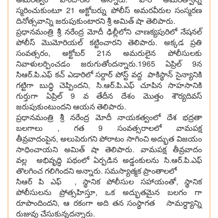
స్మరించుకుంటూ 21 అక్టోబర్ను పోలీస్ అమరవీరుల సంస్మరణ
దినోత్సవాన్ని జరుపుకుంటారని శ్రీ అమిత్ షా తెలిపారు.
ప్రధానమంత్రి శ్రీ నరేంద్ర మోదీ ఢిల్లీలోని చాణక్యపురిలో నేషనల్
పోలీస్ మొమోరియల్ కట్టించారని తెలిపారు. అక్కడ ప్రతి
సంవత్సరం, అక్టోబర్ 21న అమరులైన పోలీసులకు
నివాళులర్పించడం జరుగుతోందన్నారు.1965 ఏప్రిల్ 9న
సిఆర్.పి.ఎఫ్ కచ్ ఎడారిలో సర్దార్ పోస్ట్ వద్ద పాకిస్థాన్ సైన్యానికి
గట్టిగా బుద్ధి చెప్పిందని, సి.ఆర్.పి.ఎఫ్ చూపిన సాహసానికి
గుర్తుగా ఏప్రిల్ 9 వ తేదీన దేశం మొత్తం శౌర్యదివస్
జరుపుకుంటుందని ఆయన తెలిపారు.
ప్రధానమంత్రి శ్రీ నరేంద్ర మోదీ నాయకత్వంలో దేశ భద్రతా
బలగాలు , గత 9 సంవత్సరాలలో వామపక్ష
తీవ్రవాదంపైన, అలుపెరుగని పోరాటం సాగించి అద్భుత విజయం
సాధించాయని అమిత్ షా తెలిపారు. వామపక్ష తీవ్రవాదం
వల్ల అభివృద్ధి పథంలో ఏర్పడిన అడ్డంకులను సి.ఆర్.పి.ఎఫ్
తొలగించ గలిగిందని అన్నారు. సమస్యాత్మక ప్రాంతాలలో
సిఆర్ పి ఎఫ్ , స్థానిక పోలీసుల సహాయంతో, స్థానిక
పోలీసులను ప్రోత్సహిస్తూ, ఒక అద్భుతమైన బలగం గా
రూపొందిందని, ఆ రకంగా అది తన సంస్థాగత సామర్ధ్యాన్ని
రుజువు చేసుకున్నదన్నారు.