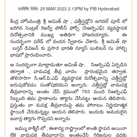
प्रविष्टि तिथि: 25 MAR 2023 2:13PM by PIB Hyderabad
కేంద్ర హోంమంత్రి శ్రీ అమిత్ షా , ఛత్తీస్ఘడ్లోని జగదల్ పూర్ లో
జరిగిన సెంట్రల్ రిజర్వ్ పోలీస్ ఫోర్స్ (సిఆర్పిఎఫ్) వ్యవస్థాపక
దినోత్సవానికి ముఖ్య అతిథిగా హాజరయ్యారు. ఈ
సందర్భంగా పరేడ్ లో వందన స్వీకారం చేశారు. శ్రీ అమిత్ షా
బస్తర్ డివిజన్ కు ప్రసార భారతి న్యూస్ బులిటన్ ను హాల్బి
భాషలో ప్రారంభించారు.
అ సందర్భంగా మాట్లాడుతూ అమిత్ షా, సిఆర్పిఎఫ్ ఏర్పడిన
తర్వాత , వామపక్ష తీవ్ర వాదం ప్రారంభమైన తర్వాత,
తొలిసారిగా సి.ఆర్.పి.ఎఫ్ వ్యవస్థాపక దినోత్సవాన్ని చత్తీస్ఘడ్లో
జరుపుకోవడం సంతోషకరమని అన్నారు. చత్తీస్ఘడ్లో వామపక్ష
తీవ్రవాదాన్ని అంతం చేసే క్రమంలో 763 మంది సిఆర్పిఎఫ్
సిబ్బంది తమ ప్రాణాలను త్యాగం చేసినట్టు ఆయన తెలిపారు.
ప్రస్తుతం వా మపక్ష తీవ్రవాదంపై తమ పోరాటం నిర్ణయాత్మక
స్థాయికి చేరుకున్నట్టు ఆయన తెలిపారు. ఇందుకు అమరులైన
జవాన్ల త్యాగం గొప్పదని అన్నారు.
జమ్ము కాశ్మీర్ లో , ఈశాన్య రాష్ట్రాలలో శాంతి స్థాపన అయినా
లేక వామపక్ష తీవ్రవాదాన్ని అంతంచేసి గిరిజనుల వద్దకు