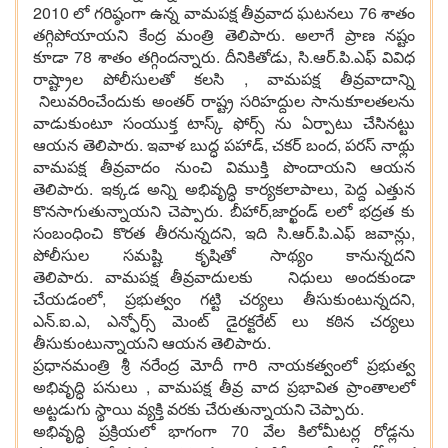
2010 లో గరిష్ఠంగా ఉన్న వామపక్ష తీవ్రవాద ఘటనలు 76 శాతం
తగ్గిపోయాయని కేంద్ర మంత్రి తెలిపారు. అలాగే ప్రాణ నష్టం
కూడా 78 శాతం తగ్గిందన్నారు. దీనికితోడు, సి.ఆర్.పి.ఎఫ్ వివిధ
రాష్ట్రాల పోలీసులతో కలసి , వామపక్ష తీవ్రవాదాన్ని
నిలువరించేందుకు అంతర్ రాష్ట్ర సరిహద్దుల సానుకూలతలను
వాడుకుంటూ సంయుక్త టాస్క్ ఫోర్స్ ను ఏర్పాటు చేసినట్టు
ఆయన తెలిపారు. ఇవాళ బుద్ధ పహాడ్, చకర్ బంద, పరస్ నాథ్లు
వామపక్ష తీవ్రవాదం నుంచి విముక్తి పొందాయని ఆయన
తెలిపారు. ఇక్కడ అన్ని అభివృద్ధి కార్యకలాపాలు, పెద్ద ఎత్తున
కొనసాగుతున్నాయని చెప్పారు. బీహార్,జార్ఖండ్ లలో భద్రత కు
సంబంధించి కొరత తీరనున్నదని, ఇది సి.ఆర్.పి.ఎఫ్ జవాన్లు,
పోలీసుల సమష్టి కృషితో సాథ్యం కానున్నదని
తెలిపారు. వామపక్ష తీవ్రవాదులకు నిధులు అందకుండా
చేయడంలో, ప్రభుత్వం గట్టి చర్యలు తీసుకుంటున్నదని,
ఎన్.ఐ.ఎ, ఎన్ఫోర్స్ మెంట్ డైరక్టరేట్ లు కఠిన చర్యలు
తీసుకుంటున్నాయని ఆయన తెలిపారు.
ప్రధానమంత్రి శ్రీ నరేంద్ర మోదీ గారి నాయకత్వంలో ప్రభుత్వ
అభివృద్ధి పనులు , వామపక్ష తీవ్ర వాద ప్రభావిత ప్రాంతాలలో
అట్టడుగు స్థాయి వ్యక్తి వరకు చేరుతున్నాయని చెప్పారు.
అభివృద్ధి ప్రక్రియలో భాగంగా 70 వేల కిలోమీటర్ల రోడ్లను