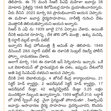
తెలిపారు. ఈ 75 మంది సిఆర్ పిఎఫ్ మహిళా జవాన్లు 38
మోటారు సైకిళ్లపై 1848 కిలోమీటర్ల దూరం ప్రయాణించారన్నారు.
వీరు దీనిని 2023 మార్చి 9న ప్రారంభించారని ఆయన చెప్పారు.
ఈ మహిళా జవాన్ల ధైర్యసాహసాలు, నారీశక్తి గురించి దేశం
మొత్తానికి తెలియజెప్పాయని ఆయన అన్నారు.
సిఆర్ పి ఎఫ్ ను 1939 జూలై 27న ఏర్పాటు చేశారు. అయితే
దీనికి ఆధునిక రూపాన్ని , దేశ తొలి హోం మంత్రి , ఉక్కు మనిషి,
శ్రీ సర్దార్ వల్లబ్ భాయ్ పటేల్
ఇచ్చారని కేంద్ర హోంమంత్రి శ్రీ అమిత్ షా తెలిపారు. 1949
డిసెంబర్ 28న సర్దార్ పటేల్ ఈ దళానికి సెంట్రల్ రిజర్వ్ పోలీస్
ఫోర్స్గా నామకరణం చేశారు.
అలాగే మార్చి 19న ఈ దళానికి ఇన్ సిగ్నియాను ఇచ్చారు. ఒకే
ఒక బెటాలియన్ తో ప్రారంభమైన ఈ దళం, ఇప్పుడు దేశంలోనే
అతి పెద్ద సిఎపిఎఫ్ దళమని ఆయన చెప్పారు.
దీనికి 246 బెటాలియన్లు, 4 జోనల్ కేంద్ర కార్యాలయాలు, 21
సెక్టర్ హెడ్ క్వార్టర్లు, 2 ఆపరేషనల్ సెక్టర్ హెడ్ క్వార్టర్లు, 17
ఆపరేషనల్ రేంజ్లు, 42 అడ్మినిస్ట్రేటివ్ రేంజ్లు 3.25 లక్షల
మందికిపైగా సిబ్బంది ఉన్నారన్నారు. 1959 అక్టోబర్ 21న లద్దాక్
లో హాట్ స్ప్రింగ్ వద్ద చైనా సైన్యంతో పోరాడుతూ , సిఆర్పిఎఫ్
జవాన్లు అసాధారణ ధైర్య సాహసాలు ప్రదర్శించారని, కొందరు
అమరత్వం పొందారని అన్నారు. వారి అమరత్వాన్ని