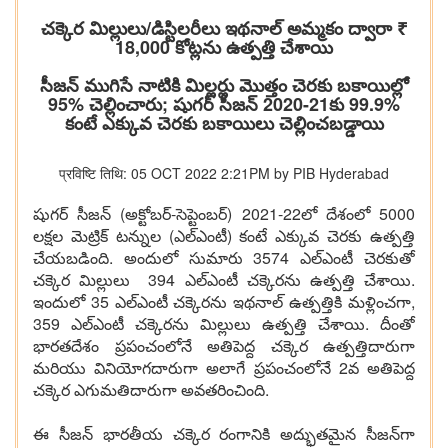
చక్కెర మిల్లులు/డిస్టిలరీలు ఇథనాల్ అమ్మకం ద్వారా ₹
18,000 కోట్లను ఉత్పత్తి చేశాయి
సీజన్ ముగిసే నాటికి మిల్లర్లు మొత్తం చెరకు బకాయిల్లో
95% చెల్లించారు; షుగర్ సీజన్ 2020-21కు 99.9%
కంటే ఎక్కువ చెరకు బకాయిలు చెల్లించబడ్డాయి
प्रविष्टि तिथि: 05 OCT 2022 2:21PM by PIB Hyderabad
షుగర్ సీజన్ (అక్టోబర్-సెప్టెంబర్) 2021-22లో దేశంలో 5000
లక్షల మెట్రిక్ టన్నుల (ఎల్‌ఎంటీ) కంటే ఎక్కువ చెరకు ఉత్పత్తి
చేయబడింది. అందులో సుమారు 3574 ఎల్‌ఎంటీ చెరకుతో
చక్కెర మిల్లులు 394 ఎల్‌ఎంటీ చక్కెరను ఉత్పత్తి చేశాయి.
ఇందులో 35 ఎల్‌ఎంటీ చక్కెరను ఇథనాల్ ఉత్పత్తికి మళ్లించగా,
359 ఎల్‌ఎంటీ చక్కెరను మిల్లులు ఉత్పత్తి చేశాయి. దీంతో
భారతదేశం ప్రపంచంలోనే అతిపెద్ద చక్కెర ఉత్పత్తిదారుగా
మరియు వినియోగదారుగా అలాగే ప్రపంచంలోనే 2వ అతిపెద్ద
చక్కెర ఎగుమతిదారుగా అవతరించింది.
ఈ సీజన్ భారతీయ చక్కెర రంగానికి అద్భుతమైన సీజన్‌గా