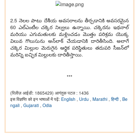
2.5 నెలల పాటు దేశీయ అవసరాలను తీర్చడానికి అవసరమైన
60 ఎల్‌ఎంటీల చక్కెర నిల్వలు ఉన్నాయి. చక్కెరను ఇథనాల్
మరియు ఎగుమతులకు మళ్లించడం మొత్తం పరిశ్రమ యొక్క
విలువ గొలుసును అన్‌లాక్ చేయడానికి దారితీసింది. అలాగే
చక్కెర మిల్లుల మెరుగైన ఆర్థిక పరిస్థితులు తదుపరి సీజన్‌లో
మరిన్ని ఐచ్ఛిక మిల్లులకు దారితీస్తాయి.
***
(रिलीज़ आईडी: 1865429)
आगंतुक पटल : 1436
इस विज्ञप्ति को इन भाषाओं में पढ़ें:
English
,
Urdu
,
Marathi
,
हिन्दी
,
Be
ngali
,
Gujarati
,
Odia