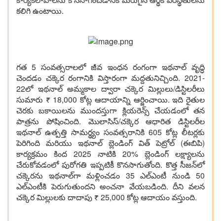
కలిగి ఉంటాయి.
గత 5 సంవత్సరాలలో జీవ ఇంధన రంగంగా ఇథనాల్ వృద్ధి
చెందడం చక్కెర రంగానికి విస్తారంగా మద్దతునిచ్చింది. 2021-
22లో ఇథనాల్ అమ్మకాల ద్వారా చక్కెర మిల్లులు/డిస్టిలరీలు
సుమారు ₹ 18,000 కోట్ల ఆదాయాన్ని ఆర్జించాయి. ఇది రైతుల
చెరకు బకాయిలను ముందస్తుగా క్లియరెన్స్ చేయడంలో తన
పాత్రను పోషించింది. మొలాసిస్/చక్కెర ఆధారిత డిస్టిలరీల
ఇథనాల్ ఉత్పత్తి సామర్థ్యం సంవత్సరానికి 605 కోట్ల లీటర్లకు
పెరిగింది మరియు ఇథనాల్ బ్లెండింగ్ విత్ పెట్రోల్ (ఈబిపి)
కార్యక్రమం కింద 2025 నాటికి 20% బ్లెండింగ్ లక్ష్యాలను
చేరుకోవడంలో పురోగతి ఇప్పటికీ కొనసాగుతోంది. కొత్త సీజన్‌లో
చక్కెరను ఇథనాల్‌గా మళ్లించడం 35 ఎల్‌ఎంటీ నుండి 50
ఎల్‌ఎంటీకి పెరుగుతుందని అంచనా వేయబడింది. దీని వలన
చక్కెర మిల్లులకు దాదాపు ₹ 25,000 కోట్ల ఆదాయం వస్తుంది.