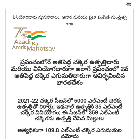
వినియోగదారు వ్యవహారాలు, ఆహార మరియు ప్రజా పంపిణీ మంత్రిత్వ
శాఖ
ప్రపంచంలోనే అతిపెద్ద చక్కెర ఉత్పత్తిదారు
మరియు వినియోగదారుగా అలాగే ప్రపంచంలో 2వ
అతిపెద్ద చక్కెర ఎగుమతిదారుగా ఆవిర్భవించిన
భారతదేశం
2021-22 చక్కెర సీజన్‌లో 5000 ఎల్‌ఎంటీ చెరకు
ఉత్పత్తితో రికార్డు; ఇథనాల్ ఉత్పత్తికి 35 ఎల్‌ఎంటీ
చక్కెర వినియోగం; ఈ సీజన్‌లో 359 ఎల్‌ఎంటీ
చక్కెరను ఉత్పత్తి చేసిన మిల్లులు
అత్యధికంగా 109.8 ఎల్‌ఎంటీ చక్కెర ఎగుమతుల
నమోదు