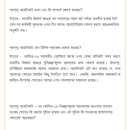
প্রশ্ন) আরবিআই কখন এবং কি সম্পর্কে ঘোষণা করেছে?
উত্তর - ভারতীয় রিজার্ভ ব্যাঙ্ক গত সপ্তাহের পয়লা মার্চ পর্যন্ত যাবতীয় বকেয়া টার্ম
লোন সহ কার্যকরী মূলধনের ওপর তিন মাসের মোরাটোরিয়াম ঘোষণা করতে ব্যাঙ্কগুলিকে
অনুমতি দেয়।
প্রশ্ন) আরবিআই কেন রিলিফ প্যাকেজ ঘোষণা করেছে?
উত্তর
কোভিড-১৯ মহামারীর প্রেক্ষিতে ঋণের ওপর বোঝা খানিকটা লাঘব করতে
-
ভারতীয় রিজার্ভ ব্যাঙ্ক সুনিয়ন্ত্রণমূলক ব্যবস্থার কথা ঘোষণা করেছে। উদ্দেশ্য,
বাণিজ্যিক কাজকর্মের প্রবাহ অব্যাহত রাখা। আরবিআই এটা মনে করেছে যে, নগদ
প্রবাহের ক্ষেত্রে সাময়িক কিছু বিপত্তি হতে পারে। এমনকি, ব্যবসায়িক কাজকর্মে বা
ব্যক্তি-বিশেষের ক্ষেত্রেও আয়ের ওপর লোকসানের সম্ভাবনা রয়েছে।
প্রশ্ন) আরবিআই – এর কোভিড-১৯ নিয়ন্ত্রণমূলক প্যাকেজের আওতায় লাভবান
হওয়ার ক্ষেত্রে কি ধরনের সুবিধা রয়েছে এবং এই সুবিধা কি সবধরনের ঋণদাতাদের
ক্ষেত্রেই প্রযোজ্য?