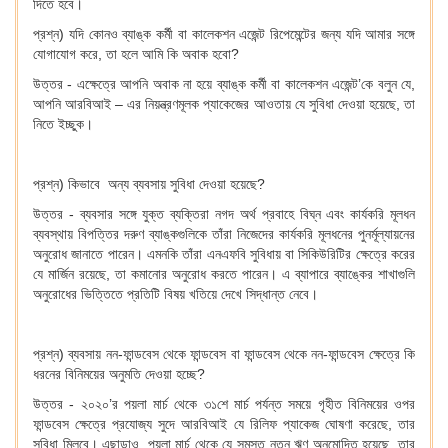
দিতে হবে।
প্রশ্ন) যদি কোনও ব্যাঙ্ক কর্মী বা কালেকশন এজেন্ট রিপেমেন্টের জন্য যদি আমার সঙ্গে
যোগাযোগ করে, তা হলে আমি কি অবাক হবো?
উত্তর - এক্ষেত্রে আপনি অবাক না হয়ে ব্যাঙ্ক কর্মী বা কালেকশন এজেন্ট’কে বলুন যে,
আপনি আরবিআই – এর নিয়ন্ত্রণমূলক প্যাকেজের আওতায় যে সুবিধা দেওয়া হয়েছে, তা
নিতে ইচ্ছুক।
প্রশ্ন) কিভাবে অন্য ব্যবসায় সুবিধা দেওয়া হয়েছে?
উত্তর - ব্যবসার সঙ্গে যুক্ত ব্যক্তিরা নগদ অর্থ প্রবাহে বিঘ্ন এবং কার্যকরি মূলধন
ব্যবস্থায় বিপত্তির দরুণ ব্যাঙ্কগুলিকে তাঁরা নিজেদের কার্যকরি মূলধনের পুনর্মূল্যায়নের
অনুরোধ জানাতে পারেন। এমনকি তাঁরা এনএফবি সুবিধায় বা সিকিউরিটির ক্ষেত্রে করের
যে মার্জিন রয়েছে, তা কমানোর অনুরোধ করতে পারেন। এ ব্যাপারে ব্যাঙ্কের শাখাগুলি
অনুরোধের ভিত্তিতে প্রতিটি বিষয় খতিয়ে দেখে সিদ্ধান্ত নেবে।
প্রশ্ন) ব্যবসায় নন-ফান্ডবেস থেকে ফান্ডবেস বা ফান্ডবেস থেকে নন-ফান্ডবেস ক্ষেত্রে কি
ধরনের বিনিময়ের অনুমতি দেওয়া হচ্ছে?
উত্তর - ২০২০’র পয়লা মার্চ থেকে ৩১শে মার্চ পর্যন্ত সময়ে গৃহীত বিনিময়ের ওপর
ফান্ডবেস ক্ষেত্রে প্রযোজ্য সুদে আরবিআই যে রিলিফ প্যাকেজ ঘোষণা করেছে, তার
সুবিধা মিলবে। এছাড়াও, পয়লা মার্চ থেকে যে সমস্ত নতুন ঋণ অনুমোদিত হয়েছে, তার