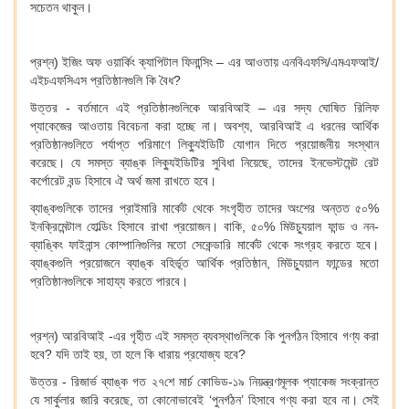
সচেতন থাকুন।
প্রশ্ন) ইজিং অফ ওয়ার্কিং ক্যাপিটাল ফিনান্সিং – এর আওতায় এনবিএফসি/এমএফআই/
এইচএফসিএস প্রতিষ্ঠানগুলি কি বৈধ?
উত্তর - বর্তমানে এই প্রতিষ্ঠানগুলিকে আরবিআই – এর সদ্য ঘোষিত রিলিফ
প্যাকেজের আওতায় বিবেচনা করা হচ্ছে না। অবশ্য, আরবিআই এ ধরনের আর্থিক
প্রতিষ্ঠানগুলিতে পর্যাপ্ত পরিমাণে লিক্যুইডিটি যোগান দিতে প্রয়োজনীয় সংস্থান
করেছে। যে সমস্ত ব্যাঙ্ক লিক্যুইডিটির সুবিধা নিয়েছে, তাদের ইনভেস্টমেন্ট রেট
কর্পোরেট বন্ড হিসাবে ঐ অর্থ জমা রাখতে হবে।
ব্যাঙ্কগুলিকে তাদের প্রাইমারি মার্কেট থেকে সংগৃহীত তাদের অংশের অন্তত ৫০%
ইনক্রিমেন্টাল হোল্ডিং হিসাবে রাখা প্রয়োজন। বাকি, ৫০% মিউচ্যুয়াল ফান্ড ও নন-
ব্যাঙ্কিং ফাইনান্স কোম্পানিগুলির মতো সেকেন্ডারি মার্কেট থেকে সংগ্রহ করতে হবে।
ব্যাঙ্কগুলি প্রয়োজনে ব্যাঙ্ক বহির্ভূত আর্থিক প্রতিষ্ঠান, মিউচ্যুয়াল ফান্ডের মতো
প্রতিষ্ঠানগুলিকে সাহায্য করতে পারবে।
প্রশ্ন) আরবিআই -এর গৃহীত এই সমস্ত ব্যবস্থাগুলিকে কি পুনর্গঠন হিসাবে গণ্য করা
হবে? যদি তাই হয়, তা হলে কি ধারায় প্রযোজ্য হবে?
উত্তর - রিজার্ভ ব্যাঙ্ক গত ২৭শে মার্চ কোভিড-১৯ নিয়ন্ত্রণমূলক প্যাকেজ সংক্রান্ত
যে সার্কুলার জারি করেছে, তা কোনোভাবেই ‘পুনর্গঠন’ হিসাবে গণ্য করা হবে না। সেই